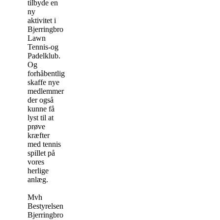
tilbyde en
ny
aktivitet i
Bjerringbro
Lawn
Tennis-og
Padelklub.
Og
forhåbentlig
skaffe nye
medlemmer
der også
kunne få
lyst til at
prøve
kræfter
med tennis
spillet på
vores
herlige
anlæg.
Mvh
Bestyrelsen
Bjerringbro