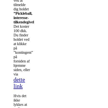
ved at
tilmelde
dig holdet
”Pickleball,
interesse-
tilkendegivelse”
.
Det koster
100 dkk.
Du finder
holdet ved
at klikke
på
”kontingent”
på
forsiden af
hjemme
siden, eller
via
dette
link
Hvis det
ikke
lykkes at