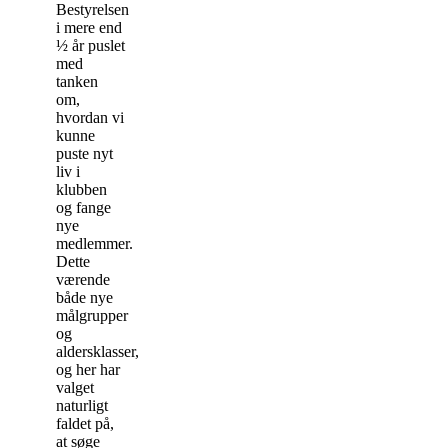
Bestyrelsen
i mere end
½ år puslet
med
tanken
om,
hvordan vi
kunne
puste nyt
liv i
klubben
og fange
nye
medlemmer.
Dette
værende
både nye
målgrupper
og
aldersklasser,
og her har
valget
naturligt
faldet på,
at søge