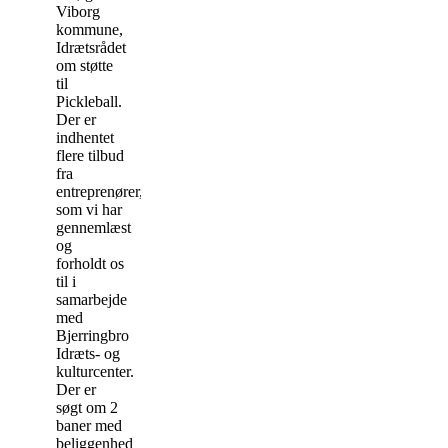
Viborg
kommune,
Idrætsrådet
om støtte
til
Pickleball.
Der er
indhentet
flere tilbud
fra
entreprenører,
som vi har
gennemlæst
og
forholdt os
til i
samarbejde
med
Bjerringbro
Idræts- og
kulturcenter.
Der er
søgt om 2
baner med
beliggenhed