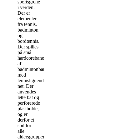
sportsgrene
i verden.
Der er
elementer
fra tennis,
badminton
og
bordtennis.
Der spilles
på små
hardcorebaner
af
badmintonbanestørrelse
med
tennislignende
net. Der
anvendes
lette bat og
perforerede
plastbolde,
og er
derfor et
spil for
alle
aldersgrupper.