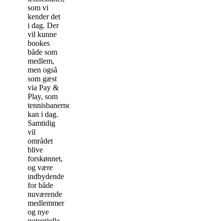
som vi
kender det
i dag. Der
vil kunne
bookes
både som
medlem,
men også
som gæst
via Pay &
Play, som
tennisbanerne
kan i dag.
Samtidig
vil
området
blive
forskønnet,
og være
indbydende
for både
nuværende
medlemmer
og nye
potentielle