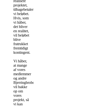
realisere
projektet,
tilbagebetaler
vi beløbet.
Hvis, som
vi håber,
det bliver
en realitet,
vil beløbet
blive
fratrukket
fremtidigt
kontingent.
Vi håber,
at mange
af vores
medlemmer
og andre
Bjerringbroborgere
vil bakke
op om
vores
projekt, så
vi kan