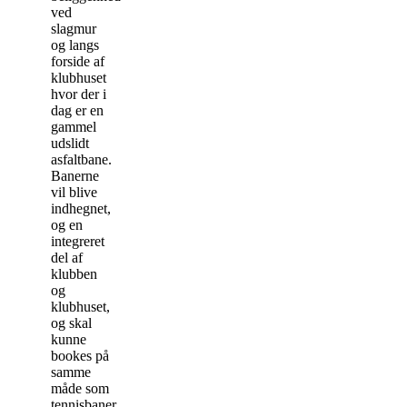
ved
slagmur
og langs
forside af
klubhuset
hvor der i
dag er en
gammel
udslidt
asfaltbane.
Banerne
vil blive
indhegnet,
og en
integreret
del af
klubben
og
klubhuset,
og skal
kunne
bookes på
samme
måde som
tennisbaner,