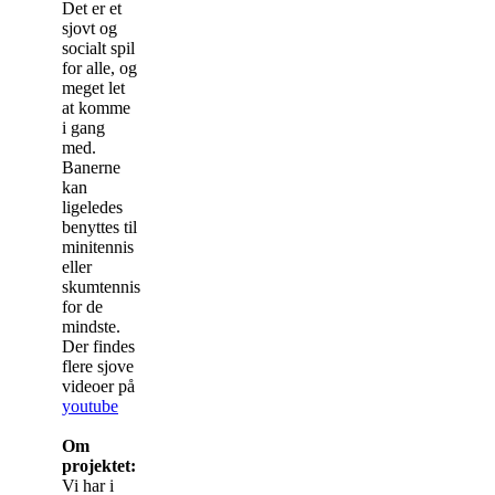
Det er et
sjovt og
socialt spil
for alle, og
meget let
at komme
i gang
med.
Banerne
kan
ligeledes
benyttes til
minitennis
eller
skumtennis
for de
mindste.
Der findes
flere sjove
videoer på
youtube
Om
projektet:
Vi har i