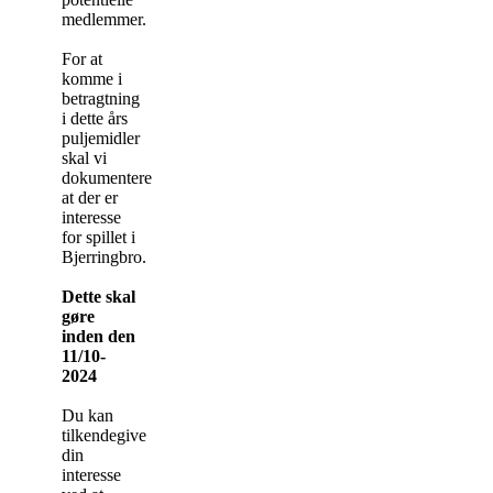
medlemmer.
For at
komme i
betragtning
i dette års
puljemidler
skal vi
dokumentere
at der er
interesse
for spillet i
Bjerringbro.
Dette skal
gøre
inden den
11/10-
2024
Du kan
tilkendegive
din
interesse