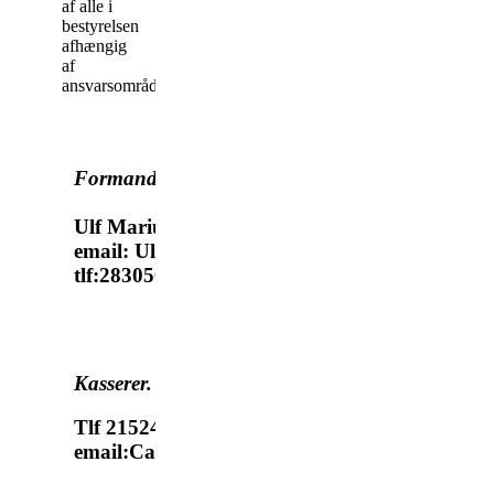
af alle i
bestyrelsen
afhængig
af
ansvarsområde
Formand:
Ulf Mariussen
email: Ulfmariussen@gmail.com
tlf:28305077
Kasserer.
Camilla Larsen
Tlf 21524710
email:Camilla96larsen@gmail.com