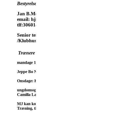
Bestyrelsesmedlem
Jan B.Mortensen
email: hjmortensen@hotmail.com
tlf:30601460
Senior tennis / hyggedouble / Baner
/Klubhus,
Trænere Ungdom Tennis:
mandage 16-1730
Jeppe Bo Nielsen, Søren Friis Solander,
Onsdage: Kl 17-18
ungdomsspiller : Luka P. Linnebjerg
Camilla Larsen ( ved afbud )
MJ kan kontaktes med ? omkring
Træning, tilmelding etc.