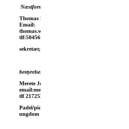
Næstformand
:
Thomas Fog
Email:
thomas.wurfel.fog@gmail.com
tlf:50456806
sekretær,mv
bestyrelsesmedlem:
Merete Jørck
email:merete.jorck@gmail.com
tlf 21725272
Padel/pickleball/
ungdom tennis og padel