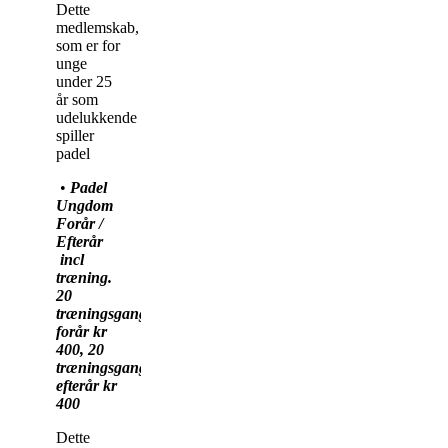
Dette
medlemskab,
som er for
unge
under 25
år som
udelukkende
spiller
padel
•
Padel
Ungdom
Forår /
Efterår
incl
træning.
20
træningsgange
forår kr
400, 20
træningsgange
efterår kr
400
Dette