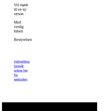
Vel mødt
til en ny
sæson
Med
venlig
hilsen
Bestyrelsen
Indmelding
foregår
online her
fra
websiden
.
Bjerringbro Lawn Tennis & Padel klub