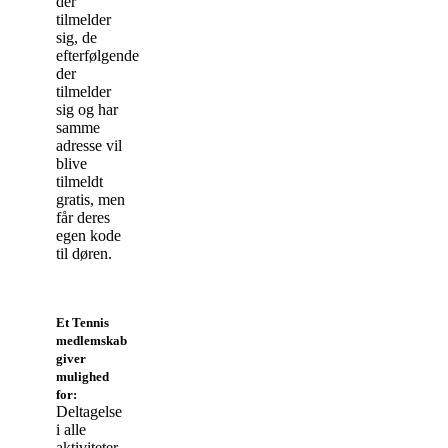
der
tilmelder
sig, de
efterfølgende
der
tilmelder
sig og har
samme
adresse vil
blive
tilmeldt
gratis, men
får deres
egen kode
til døren.
Et Tennis
medlemskab
giver
mulighed
for:
Deltagelse
i alle
aktiviteter