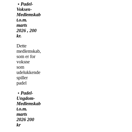
• Padel-
Voksen-
Medlemskab
t.o.m.
marts
2026 , 200
kr.
Dette
medlemskab,
som er for
voksne
som
udelukkende
spiller
padel
•
Padel-
Ungdom-
Medlemskab
t.o.m.
marts
2026 200
kr