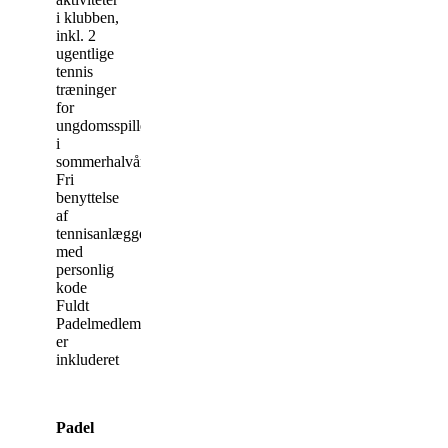
i klubben,
inkl. 2
ugentlige
tennis
træninger
for
ungdomsspillere
i
sommerhalvåret
Fri
benyttelse
af
tennisanlægget
med
personlig
kode
Fuldt
Padelmedlemskab
er
inkluderet
Padel