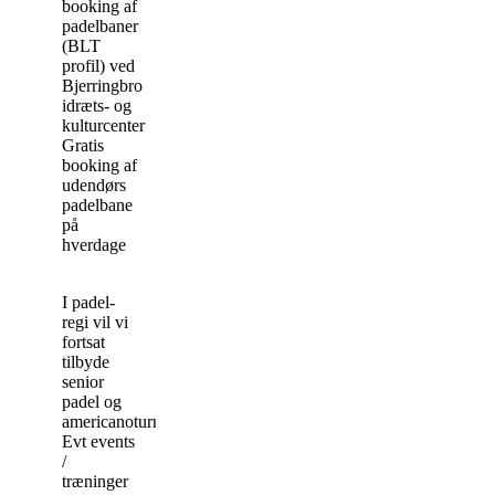
booking af
padelbaner
(BLT
profil) ved
Bjerringbro
idræts- og
kulturcenter
Gratis
booking af
udendørs
padelbane
på
hverdage
I padel-
regi vil vi
fortsat
tilbyde
senior
padel og
americanoturneringer.
Evt events
/
træninger