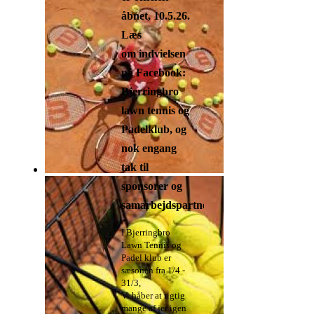
åbnet, 10.5.26.
Læs
om indvielsen
på Facebook:
Bjerringbro
lawn tennis og
Padelklub, og
nok engang
tak til
sponsorer og
samarbejdspartnere
I Bjerringbro
Lawn Tennis og
Padel klub er
sæsonen fra 1/4 -
31/3,
Vi håber at rigtig
mange af jer igen