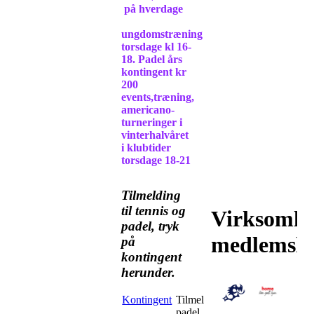
på hverdage
ungdomstræning
torsdage kl 16-
18. Padel års
kontingent kr
200
events,træning,
americano-
turneringer i
vinterhalvåret
i klubtider
torsdage 18-21
Tilmelding
til tennis og
Virksomhe
padel, tryk
medlemsk
på
kontingent
herunder.
Kontingent
Tilmelding til tennis og
padel