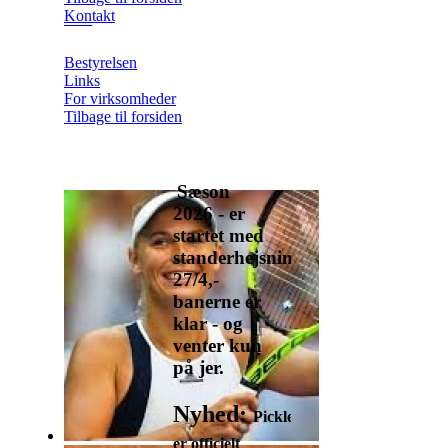
Kontakt
Bestyrelsen
Links
For virksomheder
Tilbage til forsiden
Sæson
2026 - er
startet med
standerhejsning
27/4,-
banerne er
klar - og
venter kun
på jer.
Nyhed:
Pickleballbanerne
er officielt