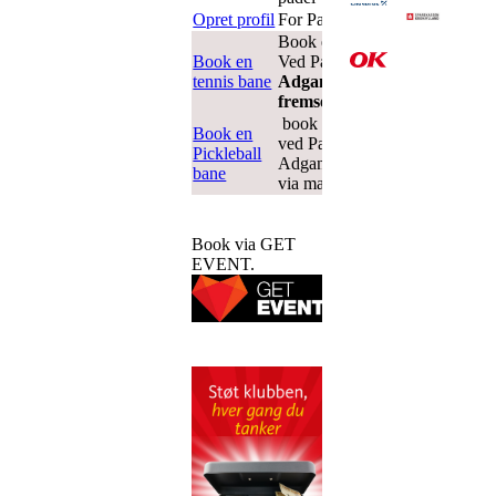
Opret profil
For Pay & Play
Book en tennisbane.
Book en
Ved Pay & Play -
tennis bane
Adgangs PIN
fremsendes via mail
book pickleball.
Book en
ved Pay and Play-
Pickleball
Adgangspin fremsendes
bane
via mail
Book via GET
EVENT.