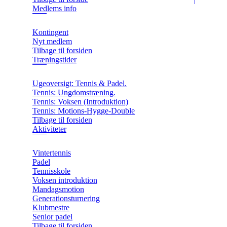
Medlems info
Kontingent
Nyt medlem
Tilbage til forsiden
Træningstider
Ugeoversigt: Tennis & Padel.
Tennis: Ungdomstræning.
Tennis: Voksen (Introduktion)
Tennis: Motions-Hygge-Double
Tilbage til forsiden
Aktiviteter
Vintertennis
Padel
Tennisskole
Voksen introduktion
Mandagsmotion
Generationsturnering
Klubmestre
Senior padel
Tilbage til forsiden