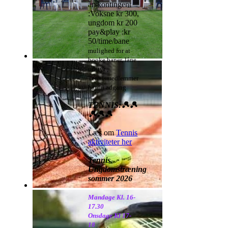
årskontingent
:Voksne kr 300,
ungdom kr 200
pay&play :kr
50/time/bane
mulighed for at
booke baner, låne
udstyr ,
Tennismedlemmer
har fri adgang
TENNIS:🎾🎾
🎾🎾🎾
Læs om
Tennis
aktiviteter her
Tennis
Ungdomstræning
sommer 2026
Mandage Kl. 16-
17.30
Onsdage Kl 17-
18